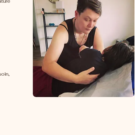
ature
soin,