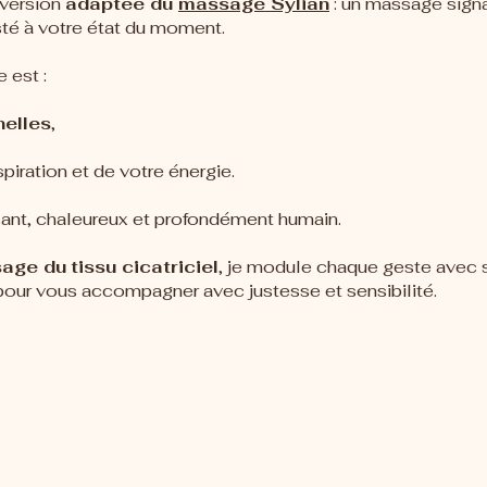
version
adaptée du
massage Sylian
: un massage sign
sté à votre état du moment.
 est :
nelles
,
spiration et de votre énergie.
ant, chaleureux et profondément humain.
age du
tissu cicatriciel
, je module chaque geste avec 
 pour vous accompagner avec justesse et sensibilité.