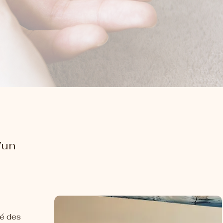
’un
sé des