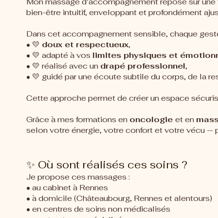
Mon massage d’accompagnement repose sur une 
bien-être intuitif, enveloppant et profondément aju
Dans cet accompagnement sensible, chaque geste
• 💛
doux et respectueux
,
• 💛 adapté à vos
limites physiques et émotion
• 💛 réalisé avec un
drapé professionnel
,
• 💛 guidé par une écoute subtile du corps, de la re
Cette approche permet de créer un espace sécuris
Grâce à mes formations en
oncologie
et en
mass
selon votre énergie, votre confort et votre vécu —
✨ Où sont réalisés ces soins ?
Je propose ces massages :
• au cabinet à Rennes
• à domicile (Châteaubourg, Rennes et alentours)
• en centres de soins non médicalisés