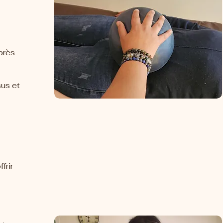
près
sus et
frir