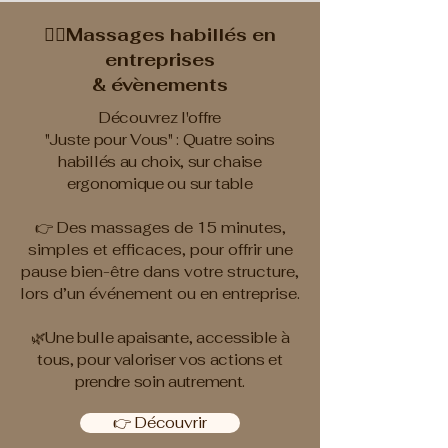
💆‍♀️Massages habillés en
entreprises
& évènements
Découvrez l'offre
"Juste pour Vous" : Quatre soins
habillés au choix, sur chaise
ergonomique ou sur table
👉 Des massages de 15 minutes,
simples et efficaces, pour offrir une
pause bien-être dans votre structure,
lors d’un événement ou en entreprise.
🌿Une bulle apaisante, accessible à
tous, pour valoriser vos actions et
prendre soin autrement.
👉 Découvrir