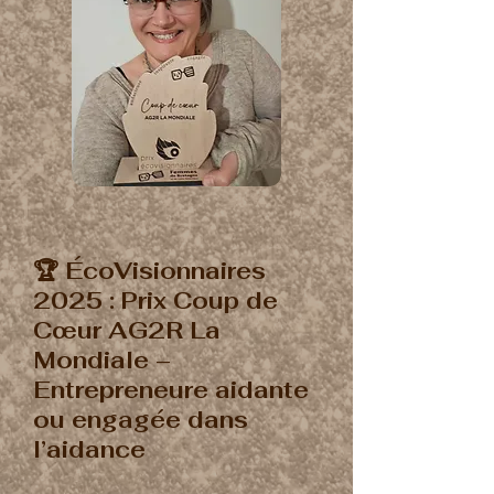
🏆 ÉcoVisionnaires
2025 : Prix Coup de
Cœur AG2R La
Mondiale –
Entrepreneure aidante
ou engagée dans
l’aidance