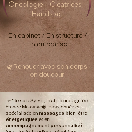
Oncologie - Cicatrices -
Handicap
En cabinet / En structure /
En entreprise
🌿Renouer avec son corps
en douceur
✨
“Je suis Sylvie, praticienne agréée
France Massage®, passionnée et
spécialisée en
massages bien-être,
énergétiques
et en
accompagnement personnalisé
(oncologie, handicap, cicatrices…).