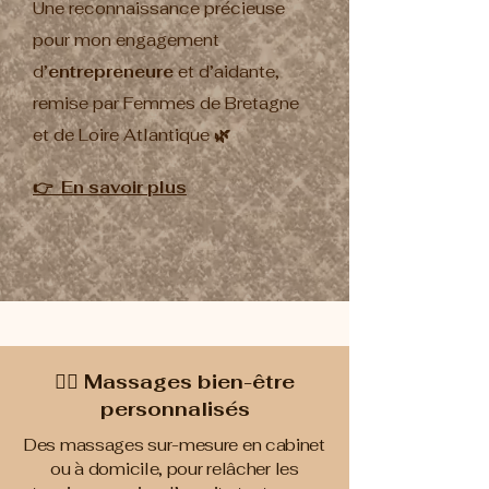
Une reconnaissance précieuse
pour mon engagement
d’
entrepreneure
et d’
aidante
,
remise par
Femmes de Bretagne
et de Loire Atlantique
🌿
👉 En savoir plus
💆‍♀️ Massages bien-être
personnalisés
Des massages sur-mesure en cabinet
ou à domicile, pour relâcher les