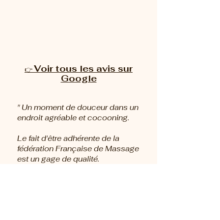
vraiment important.
Nous la recommandons
chaleureusement, c’est une belle
personne "
Voir tous les avis sur
👉
Google
" Un moment de douceur dans un
endroit agréable et cocooning.
Le fait d'être adhérente de la
fédération Française de Massage
est un gage de qualité.
Sylvie est une personne douce et
rassurante, je recommande! "