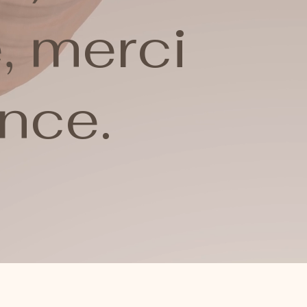
e, merci
ence.