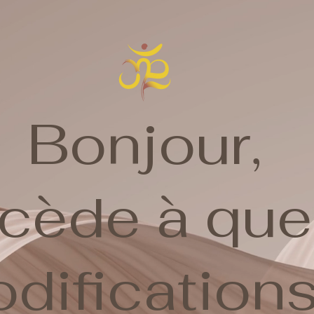
Bonjour,
ocède à qu
difications 