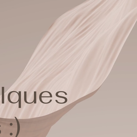
elques
:)