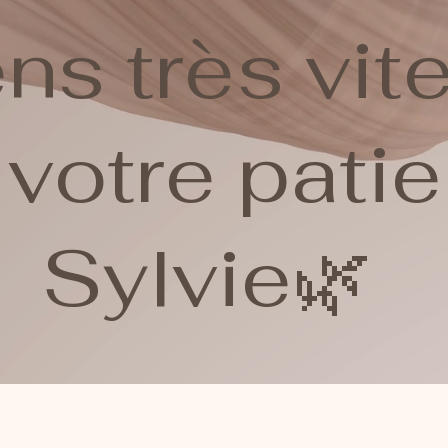
ns très vit
 votre pati
Sylvie🌿