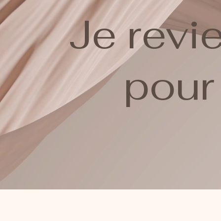
Je revie
pour